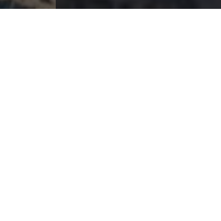
La France
La France représente une beauté unique dans sa
diversité de paysages et son riche patrimoine
culturel. Des côtes ensoleillées de la Côte d’Azur
aux majestueuses montagnes des Alpes, en
passant par les champs de lavande en Provence,
les rivières de l’Ardèche, les cités historique
comme Carcassonne, chaque région offre un
panorama unique.
Puravida vous propose des animations pour
votre séminaire et votre team building partout