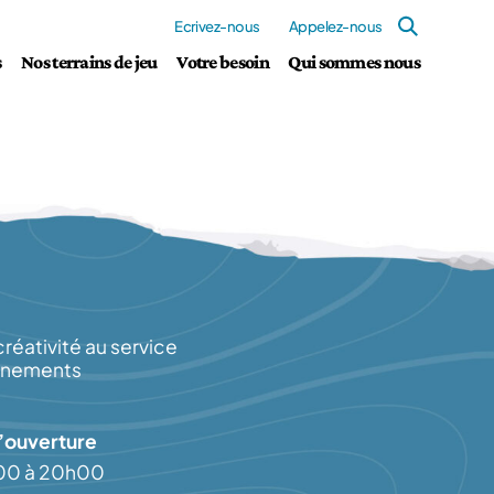
Ecrivez-nous
Appelez-nous
s
Nos terrains de jeu
Votre besoin
Qui sommes nous
créativité au service
énements
’ouverture
h00 à 20h00