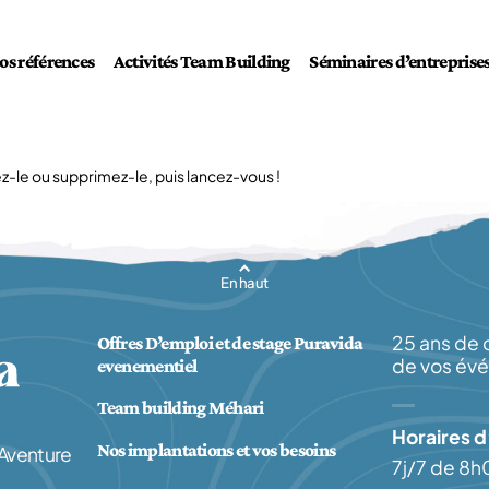
os références
Activités Team Building
Séminaires d’entreprise
iez-le ou supprimez-le, puis lancez-vous !
En haut
25 ans de 
Offres D’emploi et de stage Puravida
de vos év
evenementiel
Team building Méhari
Horaires d
Nos implantations et vos besoins
 Aventure
7j/7 de 8