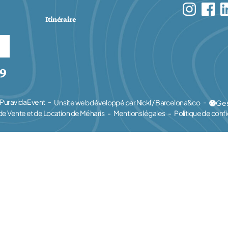
Itinéraire
59
Puravida Event
Un site web développé par Nickl / Barcelona&co
Ges
(nouvel onglet)
e Vente et de Location de Méharis
Mentions légales
Politique de confi