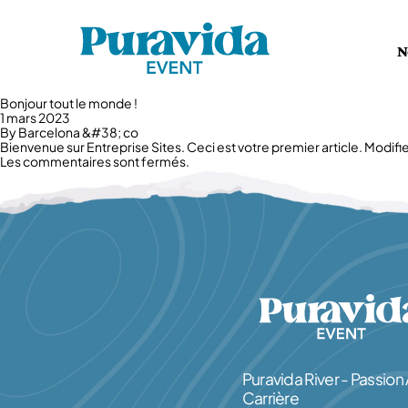
Aller au contenu
N
Bonjour tout le monde !
1 mars 2023
By
Barcelona &#38; co
Bienvenue sur
Entreprise Sites
. Ceci est votre premier article. Modif
Les commentaires sont fermés.
Puravida River - Passion
Carrière