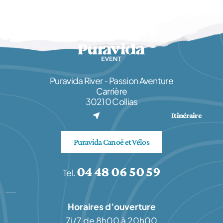
Puravida River - Passion Aventure
Carrière
30210 Collias
(nouvel onglet)
Itinéraire
Puravida Canoë et Vélos
04 48 06 50 59
Tel.
Horaires d’ouverture
7j/7 de 8h00 à 20h00