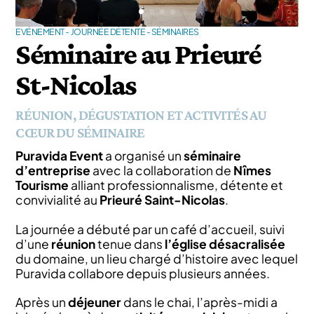
EVÉNEMENT - JOURNÉE DÉTENTE - SÉMINAIRES
Séminaire au Prieuré
St-Nicolas
RÉUNION, DÉGUSTATION ET ACTIVITÉS AU
CŒUR DU SÉMINAIRE
Puravida Event
a organisé un
séminaire
d’entreprise
avec la collaboration de
Nîmes
Tourisme
alliant professionnalisme, détente et
convivialité au
Prieuré Saint-Nicolas
.
La journée a débuté par un café d’accueil, suivi
d’une
réunion
tenue dans
l’église désacralisée
du domaine, un lieu chargé d’histoire avec lequel
Puravida collabore depuis plusieurs années.
Après un
déjeuner
dans le chai, l’après-midi a