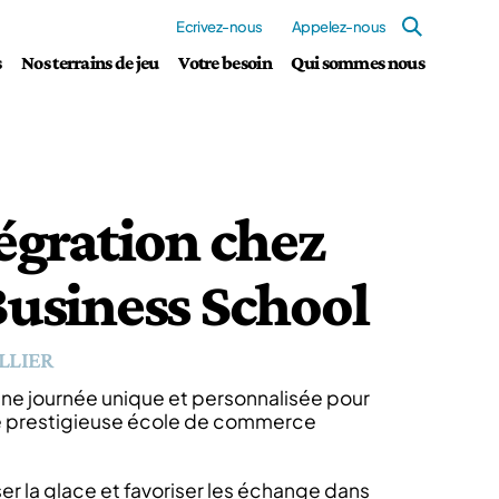
Ecrivez-nous
Appelez-nous
s
Nos terrains de jeu
Votre besoin
Qui sommes nous
égration chez
Business School
LLIER
une journée unique et personnalisée pour
e prestigieuse école de commerce
er la glace et favoriser les échange dans