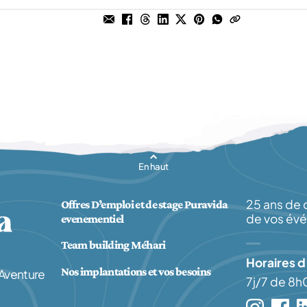
En haut
25 ans de 
Offres D’emploi et de stage Puravida
de vos év
evenementiel
Team building Méhari
Horaires d
Nos implantations et vos besoins
 Aventure
7j/7 de 8